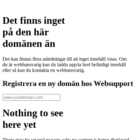
Det finns inget
på den här
domänen än
Det kan finnas flera anledningar till att inget innehåll visas. Om
du är webbansvarig kan du ladda upp/ta bort befintligt innehåll
eller så kan du kontakta en webbansvarig.
Registrera en ny domän hos Websupport
Nothing to see
here yet
There may be several reasons why no content is being displayed.